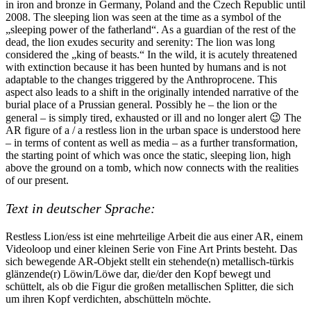
in iron and bronze in Germany, Poland and the Czech Republic until
2008. The sleeping lion was seen at the time as a symbol of the
„sleeping power of the fatherland“. As a guardian of the rest of the
dead, the lion exudes security and serenity: The lion was long
considered the „king of beasts.“ In the wild, it is acutely threatened
with extinction because it has been hunted by humans and is not
adaptable to the changes triggered by the Anthroprocene. This
aspect also leads to a shift in the originally intended narrative of the
burial place of a Prussian general. Possibly he – the lion or the
general – is simply tired, exhausted or ill and no longer alert 😉 The
AR figure of a / a restless lion in the urban space is understood here
– in terms of content as well as media – as a further transformation,
the starting point of which was once the static, sleeping lion, high
above the ground on a tomb, which now connects with the realities
of our present.
Text in deutscher Sprache:
Restless Lion/ess ist eine mehrteilige Arbeit die aus einer AR, einem
Videoloop und einer kleinen Serie von Fine Art Prints besteht. Das
sich bewegende AR-Objekt stellt ein stehende(n) metallisch-türkis
glänzende(r) Löwin/Löwe dar, die/der den Kopf bewegt und
schüttelt, als ob die Figur die großen metallischen Splitter, die sich
um ihren Kopf verdichten, abschütteln möchte.