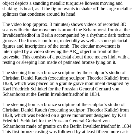
object depicts a standing metallic turquoise lion/ess moving and
shaking its head, as if the figure wants to shake off the large metallic
splinters that condense around its head.
The video loop (approx. 3 minutes) shows videos of recorded 3D
scans with circular movements around the Scharnhorst Tomb at the
Invalidenfriedhof in Berlin accompanied by a rhythmic dark techno
groove. The focus is on form, materiality as well as some pictorial
figures and inscriptions of the tomb. The circular movement is
interrupted by a video showing the AR_ object in front of the
gravesite. This consists of a pedestal about three meters high with a
resting or sleeping lion made of patinated bronze lying on it.
The sleeping lion is a bronze sculpture by the sculptor’s studio of
Christian Daniel Rauch (executing sculptor: Theodor Kalide) from
1828, which was placed on a granite grave monument designed by
Karl Friedrich Schinkel for the Prussian General Gerhard von
Scharnhorst at the Berlin Invalidenfriedhof in 1834.
The sleeping lion is a bronze sculpture of the sculptor’s studio of
Christian Daniel Rauch (executing sculptor: Theodor Kalide) from
1828, which was bedded on a grave monument designed by Karl
Friedrich Schinkel for the Prussian General Gerhard von
Scharnhorst made of granite on the Berlin Invalidenfriedhof in 1834.
This first bronze casting was followed by at least fifteen more casts