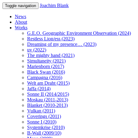
Joachim Blank
Toggle navigation
News
About
Works
G.E.O. Geographic Environment Observation (2024)
Restless Lion/ess (2023)
Dreaming of my presence… (2023)
uv (2022)
The mighty hand (2021)
Simultaneity (2021)
Marienborn (2017)
Black Swan (2016)
Campagna (2016)
Welt am Draht (2015)
Jaffa (2014)
Sonne II (2014/2015)
Moskau (2011-2013)
Blanket (2010-2013)
Vulkan (2011)
Coverings (2011)
Sonne I (2010)
Systemkrise (2010)
B-Wall (2009/10)