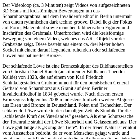
Der Videoloop (ca. 3 Minuten) zeigt Videos von aufgezeichneten
3D Scans mit kreisförmigen Bewegungen um das
Scharnhorstgrabmal auf dem Invalidenfriedhof in Berlin untermalt
von einem rythmischen dark techno groove. Dabei liegt der Fokus
auf Form, Materialität sowie manchen bildnerischen Figuren und
Inschriften des Grabmals. Unterbrochen wird die kreisförmige
Bewegung von einem Video, welches das AR_ Objekt vor der
Grabstätte zeigt. Diese besteht aus einem ca. drei Meter hohen
Sockel mit einem darauf liegenden, ruhenden oder schlafenden
Löwen aus patinierter Bronze.
Der schlafende Löwe ist eine Bronzeskulptur des Bildhauerateliers
von Christian Daniel Rauch (ausführender Bildhauer: Theodor
Kalide) von 1828, die auf einem von Karl Friedrich
Schinkelgestalteten Grabmonument für den preußischen General
Gerhard von Scharnhorst aus Granit auf dem Berliner
Invalidenfriedhof in 1834 gebettet wurde. Nach diesem ersten
Bronzeguss folgten bis 2008 mindestens fünfzehn weitere Abgüsse
aus Eisen und Bronze in Deutschland, Polen und Tschechien. Der
schlafende Löwe wurde in der damaligen Zeit als Sinnbild für die
„schlafende Kraft des Vaterlandes“ gesehen. Als eine Schutzwache
der Totenruhe strahlt der Löwe Sicherheit und Gelassenheit aus: Der
Löwe galt lange als „König der Tiere“. In der freien Natur ist er akut
vom Aussterben bedroht, da er vom Menschen gejagt wurde und
nicht anpassungsfähig an die durch die im Anthroprozän ausgelösten