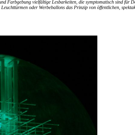
ng und Farbgebung vielfältige Lesbarkeiten, die symptomatisch sind 
Leuchttürmen oder Werbeballons das Prinzip von öffentlichen, spektaku