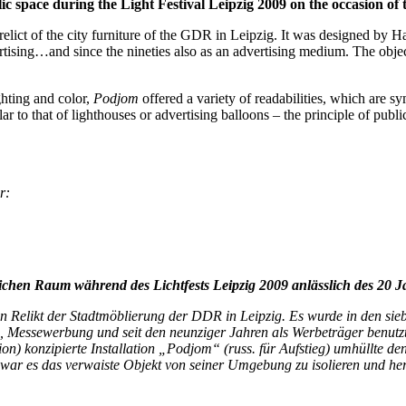
c space during the Light Festival Leipzig 2009 on the occasion of 
 relict of the city furniture of the GDR in Leipzig. It was designed by Ha
tising…and since the nineties also as an advertising medium. The obje
ghting and color,
Podjom
offered a variety of readabilities, which are 
 to that of lighthouses or advertising balloons – the principle of publi
r:
lichen Raum während des Lichtfests Leipzig 2009 anlässlich des 20 J
 ein Relikt der Stadtmöblierung der DDR in Leipzig. Es wurde in den si
Messewerbung und seit den neunziger Jahren als Werbeträger benutz
tion) konzipierte Installation „Podjom“ (russ. für Aufstieg) umhüllte d
ee war es das verwaiste Objekt von seiner Umgebung zu isolieren und 