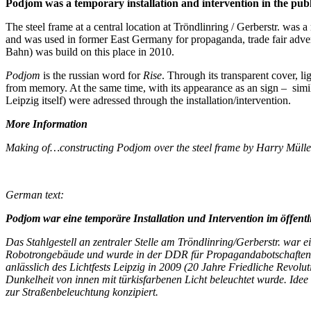
Podjom was a temporary installation and intervention in the publi
The steel frame at a central location at Tröndlinring / Gerberstr. was a
and was used in former East Germany for propaganda, trade fair adver
Bahn) was build on this place in 2010.
Podjom
is the russian word for
Rise
. Through its transparent cover, li
from memory. At the same time, with its appearance as an sign – similar
Leipzig itself) were adressed through the installation/intervention.
More Information
Making of…constructing Podjom over the steel frame by Harry Mülle
German text:
Podjom war eine temporäre Installation und Intervention im öffent
Das Stahlgestell an zentraler Stelle am Tröndlinring/Gerberstr. war
Robotrongebäude und wurde in der DDR für Propagandabotschaften, 
anlässlich des Lichtfests Leipzig in 2009 (20 Jahre Friedliche Revolu
Dunkelheit von innen mit türkisfarbenen Licht beleuchtet wurde. Id
zur Straßenbeleuchtung konzipiert.