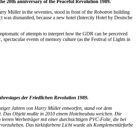
the 20th anniversary of the Peaceful Revolution 1989.
rry Müller in the seventies, stood in front of the
Robotron
building
ct was dismantled, because a new hotel (Intercity Hotel by Deutsche
symptomatic of attempts to interpret how the GDR can be perceived
c, spectacular events of memory culture (as the Festival of Lights in
ahrestages der Friedlichen Revolution 1989.
ebziger Jahren von Harry Müller entworfen, stand vor dem
t. Das Objekt mußte in 2010 einem Hotelneubau weichen. Die
en leeren Werbeträger mit einer durchsichtigen PVC-Folie, die bei
hervorzuheben. Das türkisfarbene Licht wurde als Komplementärfarbe