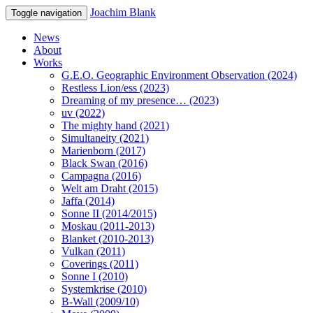
Joachim Blank
Toggle navigation
News
About
Works
G.E.O. Geographic Environment Observation (2024)
Restless Lion/ess (2023)
Dreaming of my presence… (2023)
uv (2022)
The mighty hand (2021)
Simultaneity (2021)
Marienborn (2017)
Black Swan (2016)
Campagna (2016)
Welt am Draht (2015)
Jaffa (2014)
Sonne II (2014/2015)
Moskau (2011-2013)
Blanket (2010-2013)
Vulkan (2011)
Coverings (2011)
Sonne I (2010)
Systemkrise (2010)
B-Wall (2009/10)